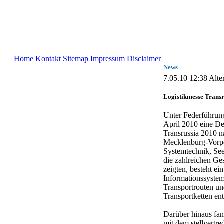
Home
Kontakt
Sitemap
Impressum
Disclaimer
News
7.05.10 12:38 Alter
Logistikmesse Transr
Unter Federführun
April 2010 eine De
Transrussia 2010 
Mecklenburg-Vorpo
Systemtechnik, See
die zahlreichen Ge
zeigten, besteht ei
Informationssystem
Transportrouten und
Transportketten en
Darüber hinaus fan
mit dem stellvertre