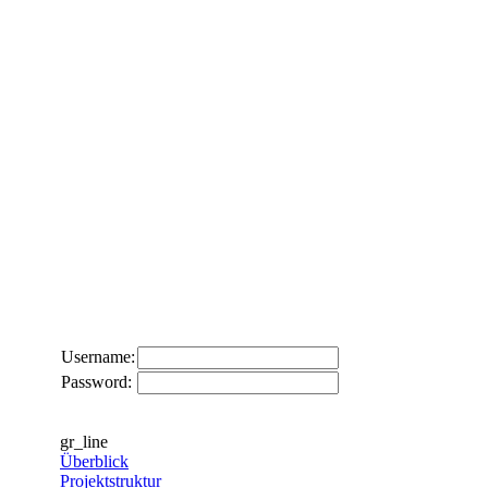
Username:
Password:
gr_line
Überblick
Projektstruktur