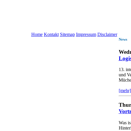
Home
Kontakt
Sitemap
Impressum
Disclaimer
News
Wedn
Logi
13. in
und Ve
Müchen
[mehr]
Thur
Vort
Was is
Hinter