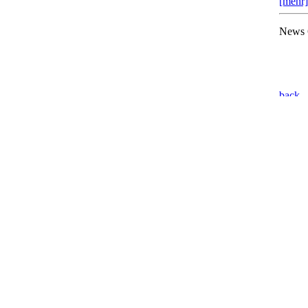
[mehr]
News