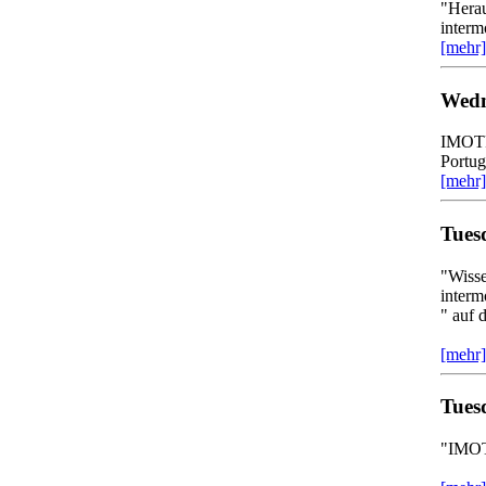
"Herau
interm
[mehr]
Wedn
IMOTR
Portug
[mehr]
Tues
"Wisse
interm
" auf
[mehr]
Tues
"IMOT